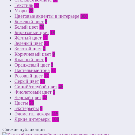
Текстиль
32
Узоры
28
Цветовые акценты в интерьере
308
Бежевый цвет
8
Белый цвет
70
Бирюзовый цвет
18
Желтый цвет
12
Зеленый цвет
23
Золотой цвет
4
Коричневый цвет
9
Красный цвет
9
Оранжевый цвет
2
Пастельные тона
32
Розовый цвет
17
Серый цвет
18
Синий/голубой цвет
46
Фиолетовый цвет
5
Черный цвет
42
Цветы
23
Экстерьеры
9
Элементы декора
115
Яркие интерьеры
108
Свежие публикации