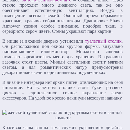
стекло проходит много дневного света, так же оно
обеспечивает естественную вентиляцию. Воздух в
помещении всегда свежий. Оконный проем обрамляют
красивые, красиво собранные шторы. Драпировке Shawn
Amtower уделил особое внимание, подобрав ткань в
серебристо-сером цвете. Стены украшают пара картин.
В нише за входной дверью установили
туалетный столик
.
Он расположился под окном круглой формы, визуально
напоминающим иллюминатор. Множество ящичков
помогают организовать место для хранения. В красивых
вазочках стоят цветы. Милый светильник светит мягким
светом, а для романтических натур предусмотрены
декоративные свечи в оригинальных подсвечниках.
В дизайне интерьера нет ярких пятен, отвлекающих на себя
внимание. На туалетном столике стоит букет розовых
цветов – единственное сочное вкрапление среди
аксессуаров. На удобное кресло накинули меховую накидку.
Красивая чаша ванны сама служит украшением дизайна.