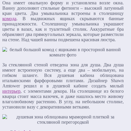
Она имеет овальную форму и установлена возле окна.
Ванну дополняют стильные фитинги – высокий латунный
кран цвета. Два умывальника встроены в столешницу
комода
. В выдвижных ящиках скрываются банные
принадлежности. Столешницу умывальника украшают
цветы в вазах, как и туалетный столик. Аккуратные бра
обрамляют два прямоугольных зеркала, которые разместили
на стене. Над чашей ванны подвешена красивая люстра.
За стеклянной стеной отведена зона для душа. Два душа
имеют встроенную систему, а еще два – мобильную, на
гибком шланге. Вся душевая кабина облицована
итальянскими фарфоровыми плитами. Дизайнер Shawn
Amtower решил и в душевой кабине создать милый
интерьер
, с элементами декора. На столешнице из белого
кварца стоит масса вазочек, и даже нашлось место живому
влаголюбивому растению. В углу, на небольшом столике,
установили вазу с декоративными ветками.