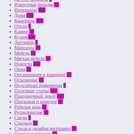
Известные бренды
37
Интерьеры
649
Дома
340
Квартиры
289
Отели
7
Камин
15
Кухня
135
Лестница
7
Мансарда
10
Мебель
94
Мягкая мебель
23
Новости
168
Окна
31
Организация и хранение
52
Освещение
20
Подсобные помещения
9
Полезные статьи
215
Праздничный декор
125
Прихожая и коридор
15
Рабочая зона
49
Ретро/винтаж
28
Свечи
5
Спальня
94
Стили в дизайне интерьера
79
Столовая комната
14