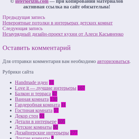
©
interiorizm.com
— при копировании материалов
активная ссылка на сайт обязательна!
Предыдущая запись
Невероятные потолки в интерьерах детских комнат
Следующая запись
Незаурядный дизайн-проект кухни от Алеси Касьяненко
Оставить комментарий
Для отправки комментария вам необходимо
авторизоваться
.
Рубрики сайта
Handmade идеи
31
Love it — лучшие интерьеры
167
Балкон и терраса
47
Ванная комната
130
Гардеробная комната
11
Гостиная комната
57
Декор стен
93
Детали в интерьере
105
Детские комнаты
80
Дизайнерские интерьеры
277
Другие комнаты
9