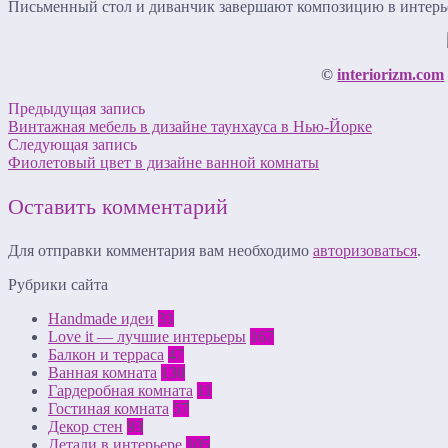
Письменный стол и диванчик завершают композицию в интерь
©
interiorizm.com
Предыдущая запись
Винтажная мебель в дизайне таунхауса в Нью-Йорке
Следующая запись
Фиолетовый цвет в дизайне ванной комнаты
Оставить комментарий
Для отправки комментария вам необходимо
авторизоваться
.
Рубрики сайта
Handmade идеи
31
Love it — лучшие интерьеры
167
Балкон и терраса
47
Ванная комната
130
Гардеробная комната
11
Гостиная комната
57
Декор стен
93
Детали в интерьере
105