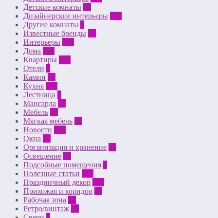
Детские комнаты
80
Дизайнерские интерьеры
277
Другие комнаты
9
Известные бренды
37
Интерьеры
649
Дома
340
Квартиры
289
Отели
7
Камин
15
Кухня
135
Лестница
7
Мансарда
10
Мебель
94
Мягкая мебель
23
Новости
168
Окна
31
Организация и хранение
52
Освещение
20
Подсобные помещения
9
Полезные статьи
215
Праздничный декор
125
Прихожая и коридор
15
Рабочая зона
49
Ретро/винтаж
28
Свечи
5