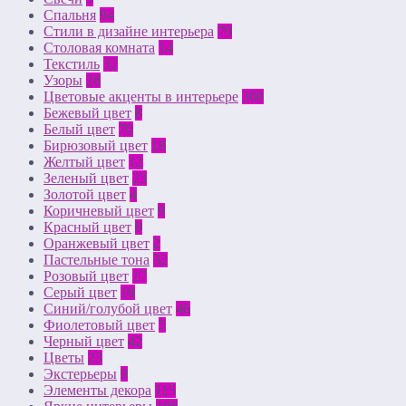
Спальня
94
Стили в дизайне интерьера
79
Столовая комната
14
Текстиль
32
Узоры
28
Цветовые акценты в интерьере
308
Бежевый цвет
8
Белый цвет
70
Бирюзовый цвет
18
Желтый цвет
12
Зеленый цвет
23
Золотой цвет
4
Коричневый цвет
9
Красный цвет
9
Оранжевый цвет
2
Пастельные тона
32
Розовый цвет
17
Серый цвет
18
Синий/голубой цвет
46
Фиолетовый цвет
5
Черный цвет
42
Цветы
23
Экстерьеры
9
Элементы декора
115