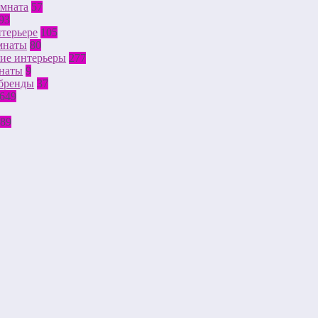
омната
57
93
нтерьере
105
мнаты
80
ие интерьеры
277
наты
9
бренды
37
649
289