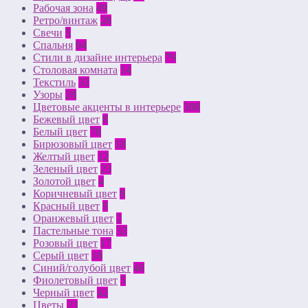
Рабочая зона
49
Ретро/винтаж
28
Свечи
5
Спальня
94
Стили в дизайне интерьера
79
Столовая комната
14
Текстиль
32
Узоры
28
Цветовые акценты в интерьере
308
Бежевый цвет
8
Белый цвет
70
Бирюзовый цвет
18
Желтый цвет
12
Зеленый цвет
23
Золотой цвет
4
Коричневый цвет
9
Красный цвет
9
Оранжевый цвет
2
Пастельные тона
32
Розовый цвет
17
Серый цвет
18
Синий/голубой цвет
46
Фиолетовый цвет
5
Черный цвет
42
Цветы
23