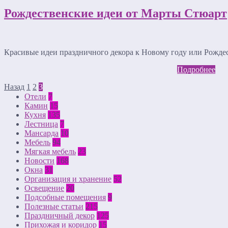
Рождественские идеи от Марты Стюарт
Красивые идеи праздничного декора к Новому году или Рожд
Подробнее
Назад
1
2
3
Отели
7
Камин
15
Кухня
135
Лестница
7
Мансарда
10
Мебель
94
Мягкая мебель
23
Новости
168
Окна
31
Организация и хранение
52
Освещение
20
Подсобные помещения
9
Полезные статьи
215
Праздничный декор
125
Прихожая и коридор
15