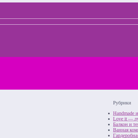
Рубрики
Handmade 
Love it — 
Балкон и те
Ванная ком
Гардеробна