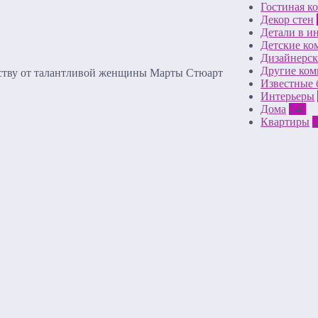
Гостиная к
Декор стен
Детали в и
Детские ко
Дизайнерск
Другие ком
еству от талантливой женщины Марты Стюарт
Известные 
Интерьеры
Дома
340
Квартиры