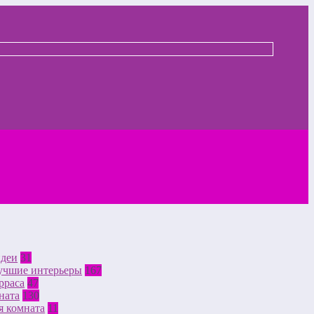
идеи
31
лучшие интерьеры
167
рраса
47
ната
130
я комната
11