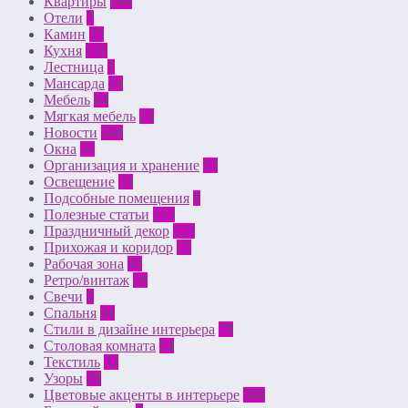
Квартиры
289
Отели
7
Камин
15
Кухня
135
Лестница
7
Мансарда
10
Мебель
94
Мягкая мебель
23
Новости
168
Окна
31
Организация и хранение
52
Освещение
20
Подсобные помещения
9
Полезные статьи
215
Праздничный декор
125
Прихожая и коридор
15
Рабочая зона
49
Ретро/винтаж
28
Свечи
5
Спальня
94
Стили в дизайне интерьера
79
Столовая комната
14
Текстиль
32
Узоры
28
Цветовые акценты в интерьере
308