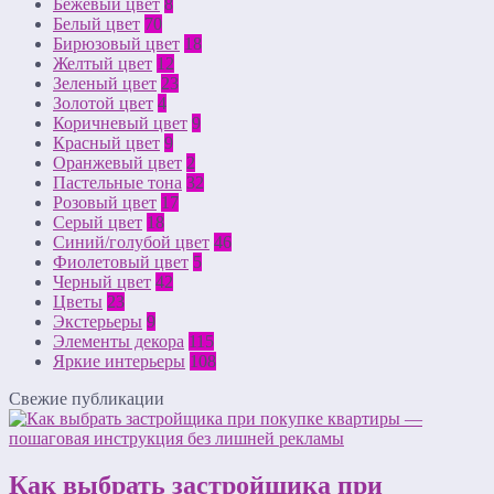
Бежевый цвет
8
Белый цвет
70
Бирюзовый цвет
18
Желтый цвет
12
Зеленый цвет
23
Золотой цвет
4
Коричневый цвет
9
Красный цвет
9
Оранжевый цвет
2
Пастельные тона
32
Розовый цвет
17
Серый цвет
18
Синий/голубой цвет
46
Фиолетовый цвет
5
Черный цвет
42
Цветы
23
Экстерьеры
9
Элементы декора
115
Яркие интерьеры
108
Свежие публикации
Как выбрать застройщика при