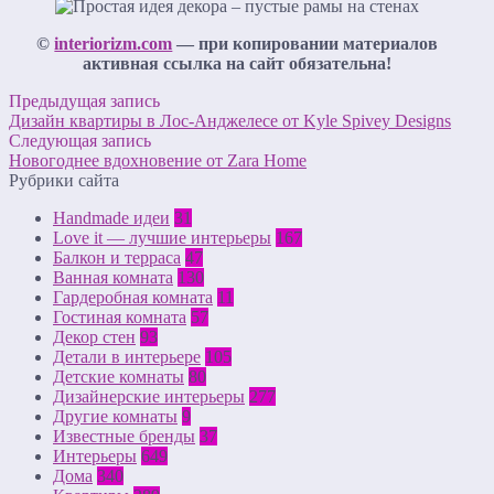
©
interiorizm.com
— при копировании материалов
активная ссылка на сайт обязательна!
Предыдущая запись
Дизайн квартиры в Лос-Анджелесе от Kyle Spivey Designs
Следующая запись
Новогоднее вдохновение от Zara Home
Рубрики сайта
Handmade идеи
31
Love it — лучшие интерьеры
167
Балкон и терраса
47
Ванная комната
130
Гардеробная комната
11
Гостиная комната
57
Декор стен
93
Детали в интерьере
105
Детские комнаты
80
Дизайнерские интерьеры
277
Другие комнаты
9
Известные бренды
37
Интерьеры
649
Дома
340