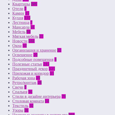
Квартиры
289
Отели
7
Камин
15
Кухня
135
Лестница
7
Мансарда
10
Мебель
94
Мягкая мебель
23
Новости
168
Окна
31
Организация и хранение
52
Освещение
20
Подсобные помещения
9
Полезные статьи
215
Праздничный декор
125
Прихожая и коридор
15
Рабочая зона
49
Ретро/винтаж
28
Свечи
5
Спальня
94
Стили в дизайне интерьера
79
Столовая комната
14
Текстиль
32
Узоры
28
Цветовые акценты в интерьере
308