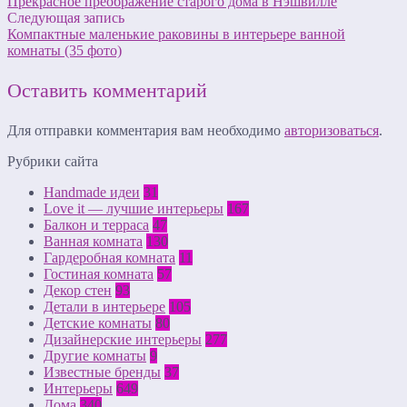
Прекрасное преображение старого дома в Нэшвилле
Следующая запись
Компактные маленькие раковины в интерьере ванной
комнаты (35 фото)
Оставить комментарий
Для отправки комментария вам необходимо
авторизоваться
.
Рубрики сайта
Handmade идеи
31
Love it — лучшие интерьеры
167
Балкон и терраса
47
Ванная комната
130
Гардеробная комната
11
Гостиная комната
57
Декор стен
93
Детали в интерьере
105
Детские комнаты
80
Дизайнерские интерьеры
277
Другие комнаты
9
Известные бренды
37
Интерьеры
649
Дома
340