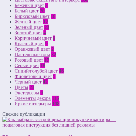
Бежевый цвет
8
Белый цвет
70
Бирюзовый цвет
18
Желтый цвет
12
Зеленый цвет
23
Золотой цвет
4
Коричневый цвет
9
Красный цвет
9
Оранжевый цвет
2
Пастельные тона
32
Розовый цвет
17
Серый цвет
18
Синий/голубой цвет
46
Фиолетовый цвет
5
Черный цвет
42
Цветы
23
Экстерьеры
9
Элементы декора
115
Яркие интерьеры
108
Свежие публикации