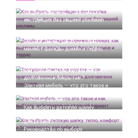
Как выбрать застройщика при
покупке квартиры — пошаговая
инструкция без лишней рекламы
Дизайн и интеграция выдвижных
маркиз: как выдвижные навесы
меняют фасады домов и террас
Тротуарная плитка на участке —
как правильно уложить и получить
долговечное покрытие
Элитная мебель — что это такое и
как выбрать действительно
стоящий вариант
Как выбрать детскую шапку:
тепло, комфорт и безопасность
для ребенка
Руководство по выбору
радиаторов отопления высотой