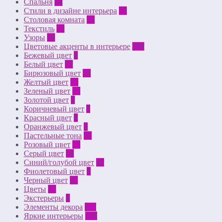
Спальня
94
Стили в дизайне интерьера
79
Столовая комната
14
Текстиль
32
Узоры
28
Цветовые акценты в интерьере
308
Бежевый цвет
8
Белый цвет
70
Бирюзовый цвет
18
Желтый цвет
12
Зеленый цвет
23
Золотой цвет
4
Коричневый цвет
9
Красный цвет
9
Оранжевый цвет
2
Пастельные тона
32
Розовый цвет
17
Серый цвет
18
Синий/голубой цвет
46
Фиолетовый цвет
5
Черный цвет
42
Цветы
23
Экстерьеры
9
Элементы декора
115
Яркие интерьеры
108