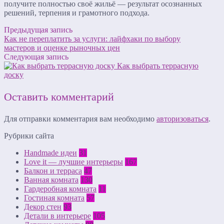
получите полностью своё жильё — результат осознанных
решений, терпения и грамотного подхода.
Предыдущая запись
Как не переплатить за услуги: лайфхаки по выбору
мастеров и оценке рыночных цен
Следующая запись
Как выбрать террасную
доску
Оставить комментарий
Для отправки комментария вам необходимо
авторизоваться
.
Рубрики сайта
Handmade идеи
31
Love it — лучшие интерьеры
167
Балкон и терраса
47
Ванная комната
130
Гардеробная комната
11
Гостиная комната
57
Декор стен
93
Детали в интерьере
105