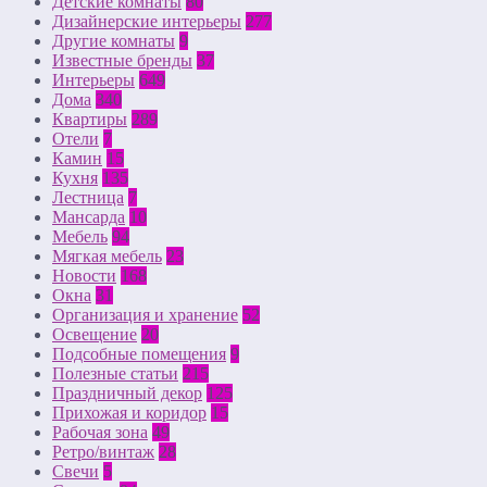
Детские комнаты
80
Дизайнерские интерьеры
277
Другие комнаты
9
Известные бренды
37
Интерьеры
649
Дома
340
Квартиры
289
Отели
7
Камин
15
Кухня
135
Лестница
7
Мансарда
10
Мебель
94
Мягкая мебель
23
Новости
168
Окна
31
Организация и хранение
52
Освещение
20
Подсобные помещения
9
Полезные статьи
215
Праздничный декор
125
Прихожая и коридор
15
Рабочая зона
49
Ретро/винтаж
28
Свечи
5