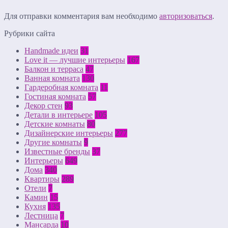
Для отправки комментария вам необходимо
авторизоваться
.
Рубрики сайта
Handmade идеи
31
Love it — лучшие интерьеры
167
Балкон и терраса
47
Ванная комната
130
Гардеробная комната
11
Гостиная комната
57
Декор стен
93
Детали в интерьере
105
Детские комнаты
80
Дизайнерские интерьеры
277
Другие комнаты
9
Известные бренды
37
Интерьеры
649
Дома
340
Квартиры
289
Отели
7
Камин
15
Кухня
135
Лестница
7
Мансарда
10