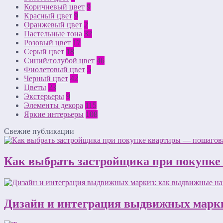
Коричневый цвет
9
Красный цвет
9
Оранжевый цвет
2
Пастельные тона
32
Розовый цвет
17
Серый цвет
18
Синий/голубой цвет
46
Фиолетовый цвет
5
Черный цвет
42
Цветы
23
Экстерьеры
9
Элементы декора
115
Яркие интерьеры
108
Свежие публикации
Как выбрать застройщика при покупке
Дизайн и интеграция выдвижных марки