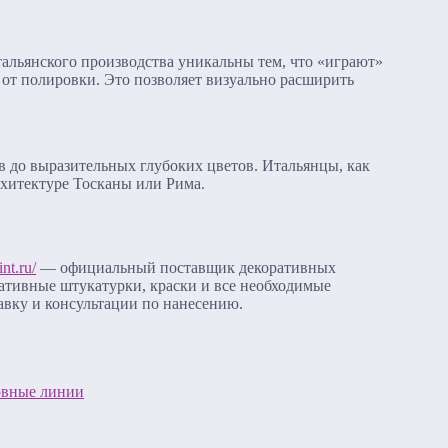
альянского производства уникальны тем, что «играют»
и от полировки. Это позволяет визуально расширить
 до выразительных глубоких цветов. Итальянцы, как
рхитектуре Тосканы или Рима.
int.ru/
— официальный поставщик декоративных
ативные штукатурки, краски и все необходимые
авку и консультации по нанесению.
ровные линии