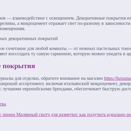
ов — взаимодействие с освещением. Декоративные покрытия ит
переливы, а микроцемент отражает свет по-разному в зависимост
 помещениям.
ое сочетание для любой комнаты — от нежных пастельных тонов
ляют воссоздать ту самую гармонию, которую можно увидеть в а
е покрытия
ериалы для отделки, обратите внимание на магазин
https://luxuspa
широкий ассортимент, включая итальянский микроцемент, декор
 с лучшими европейскими брендами, обеспечивает быструю дост
тва
Малярный скотч для разметки: как получить идеально 