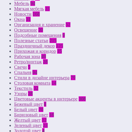
Мебель
94
Мягкая мебель
23
Новости
168
Окна
31
Организация и хранение
52
Освещение
20
Подсобные помещения
9
Полезные статьи
215
Праздничный декор
125
Прихожая и коридор
15
Рабочая зона
49
Ретро/винтаж
28
Свечи
5
Спальня
94
Стили в дизайне интерьера
79
Столовая комната
14
Текстиль
32
Узоры
28
Цветовые акценты в интерьере
308
Бежевый цвет
8
Белый цвет
70
Бирюзовый цвет
18
Желтый цвет
12
Зеленый цвет
23
Золотой цвет
4