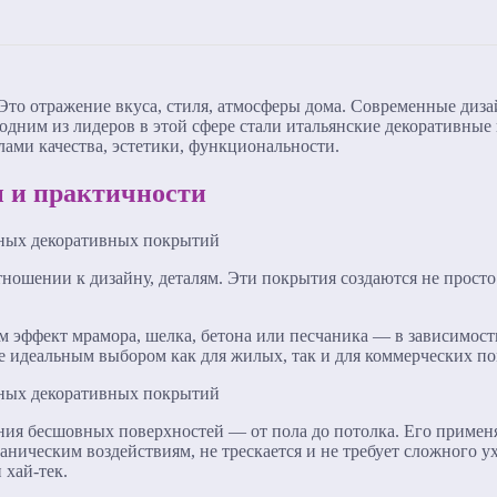
 Это отражение вкуса, стиля, атмосферы дома. Современные диз
 одним из лидеров в этой сфере стали итальянские декоративны
ами качества, эстетики, функциональности.
ы и практичности
тношении к дизайну, деталям. Эти покрытия создаются не просто
м эффект мрамора, шелка, бетона или песчаника — в зависимост
т ее идеальным выбором как для жилых, так и для коммерческих п
ания бесшовных поверхностей — от пола до потолка. Его применя
ханическим воздействиям, не трескается и не требует сложного у
 хай-тек.