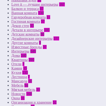
Handmade идеи
31
Love it — лучшие интерьеры
167
Балкон и терраса
47
Ванная комната
130
Гардеробная комната
11
Гостиная комната
57
Декор стен
93
Детали в интерьере
105
Детские комнаты
80
Дизайнерские интерьеры
277
Другие комнаты
9
Известные бренды
37
Интерьеры
649
Дома
340
Квартиры
289
Отели
7
Камин
15
Кухня
135
Лестница
7
Мансарда
10
Мебель
94
Мягкая мебель
23
Новости
168
Окна
31
Организация и хранение
52