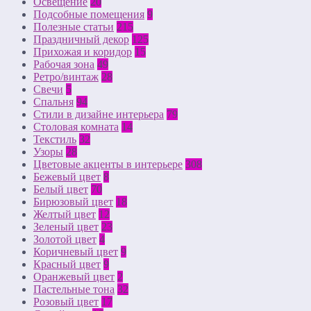
Освещение
20
Подсобные помещения
9
Полезные статьи
215
Праздничный декор
125
Прихожая и коридор
15
Рабочая зона
49
Ретро/винтаж
28
Свечи
5
Спальня
94
Стили в дизайне интерьера
79
Столовая комната
14
Текстиль
32
Узоры
28
Цветовые акценты в интерьере
308
Бежевый цвет
8
Белый цвет
70
Бирюзовый цвет
18
Желтый цвет
12
Зеленый цвет
23
Золотой цвет
4
Коричневый цвет
9
Красный цвет
9
Оранжевый цвет
2
Пастельные тона
32
Розовый цвет
17