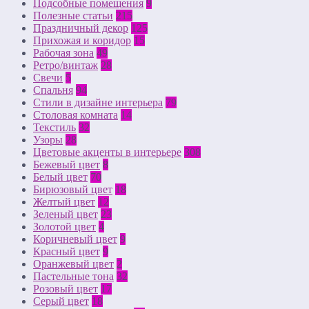
Подсобные помещения
9
Полезные статьи
215
Праздничный декор
125
Прихожая и коридор
15
Рабочая зона
49
Ретро/винтаж
28
Свечи
5
Спальня
94
Стили в дизайне интерьера
79
Столовая комната
14
Текстиль
32
Узоры
28
Цветовые акценты в интерьере
308
Бежевый цвет
8
Белый цвет
70
Бирюзовый цвет
18
Желтый цвет
12
Зеленый цвет
23
Золотой цвет
4
Коричневый цвет
9
Красный цвет
9
Оранжевый цвет
2
Пастельные тона
32
Розовый цвет
17
Серый цвет
18