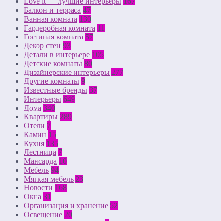
Love it — лучшие интерьеры
167
Балкон и терраса
47
Ванная комната
130
Гардеробная комната
11
Гостиная комната
57
Декор стен
93
Детали в интерьере
105
Детские комнаты
80
Дизайнерские интерьеры
277
Другие комнаты
9
Известные бренды
37
Интерьеры
649
Дома
340
Квартиры
289
Отели
7
Камин
15
Кухня
135
Лестница
7
Мансарда
10
Мебель
94
Мягкая мебель
23
Новости
168
Окна
31
Организация и хранение
52
Освещение
20