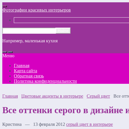
Фотографии красивых интерьеров
Например,
маленькая кухня
Меню
Главная
Карта сайта
Обратная связь
Политика конфиденциальности
Главная
Цветовые акценты в интерьере
Серый цвет
Все отт
Все оттенки серого в дизайне 
Кристина — 13 февраля 2012
серый цвет в интерьере