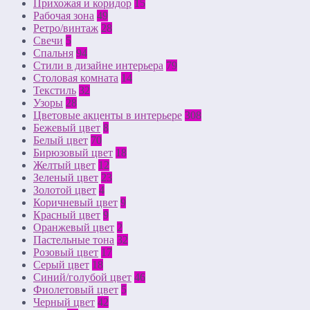
Прихожая и коридор
15
Рабочая зона
49
Ретро/винтаж
28
Свечи
5
Спальня
94
Стили в дизайне интерьера
79
Столовая комната
14
Текстиль
32
Узоры
28
Цветовые акценты в интерьере
308
Бежевый цвет
8
Белый цвет
70
Бирюзовый цвет
18
Желтый цвет
12
Зеленый цвет
23
Золотой цвет
4
Коричневый цвет
9
Красный цвет
9
Оранжевый цвет
2
Пастельные тона
32
Розовый цвет
17
Серый цвет
18
Синий/голубой цвет
46
Фиолетовый цвет
5
Черный цвет
42