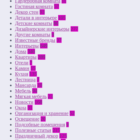
Гардеробная комната
11
Гостиная комната
57
Декор стен
93
Детали в интерьере
105
Детские комнаты
80
Дизайнерские интерьеры
277
Другие комнаты
9
Известные бренды
37
Интерьеры
649
Дома
340
Квартиры
289
Отели
7
Камин
15
Кухня
135
Лестница
7
Мансарда
10
Мебель
94
Мягкая мебель
23
Новости
168
Окна
31
Организация и хранение
52
Освещение
20
Подсобные помещения
9
Полезные статьи
215
Праздничный декор
125