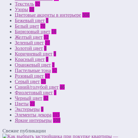
Текстиль
32
Узоры
28
Цветовые акценты в интерьере
308
Бежевый цвет
8
Белый цвет
70
Бирюзовый цвет
18
Желтый цвет
12
Зеленый цвет
23
Золотой цвет
4
Коричневый цвет
9
Красный цвет
9
Оранжевый цвет
2
Пастельные тона
32
Розовый цвет
17
Серый цвет
18
Синий/голубой цвет
46
Фиолетовый цвет
5
Черный цвет
42
Цветы
23
Экстерьеры
9
Элементы декора
115
Яркие интерьеры
108
Свежие публикации