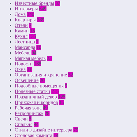
Известные бренды
37
Интерьеры
649
Дома
340
Квартиры
289
Отели
7
Камин
15
Кухня
135
Лестница
7
Мансарда
10
Мебель
94
Мягкая мебель
23
Новости
168
Окна
31
Организация и хранение
52
Освещение
20
Подсобные помещения
9
Полезные статьи
215
Праздничный декор
125
Прихожая и коридор
15
Рабочая зона
49
Ретро/винтаж
28
Свечи
5
Спальня
94
Стили в дизайне интерьера
79
Столовая комната
14