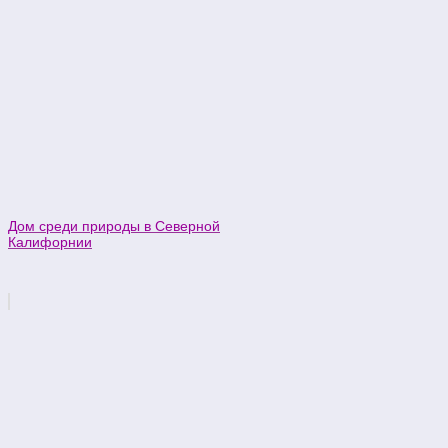
Дом среди природы в Северной
Калифорнии