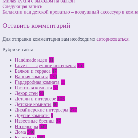
Милая кухня с выходом на балкон
Следующая запись
Балдахин над детской кроватью – воздушный аксессуар в комна
Оставить комментарий
Для отправки комментария вам необходимо
авторизоваться
.
Рубрики сайта
Handmade идеи
31
Love it — лучшие интерьеры
167
Балкон и терраса
47
Ванная комната
130
Гардеробная комната
11
Гостиная комната
57
Декор стен
93
Детали в интерьере
105
Детские комнаты
80
Дизайнерские интерьеры
277
Другие комнаты
9
Известные бренды
37
Интерьеры
649
Дома
340
Квартиры
289