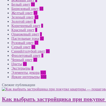
Бежевый цвет
8
Белый цвет
70
Бирюзовый цвет
18
Желтый цвет
12
Зеленый цвет
23
Золотой цвет
4
Коричневый цвет
9
Красный цвет
9
Оранжевый цвет
2
Пастельные тона
32
Розовый цвет
17
Серый цвет
18
Синий/голубой цвет
46
Фиолетовый цвет
5
Черный цвет
42
Цветы
23
Экстерьеры
9
Элементы декора
115
Яркие интерьеры
108
Свежие публикации
Как выбрать застройщика при покупке