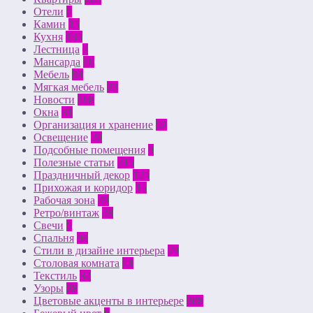
Отели
7
Камин
15
Кухня
135
Лестница
7
Мансарда
10
Мебель
94
Мягкая мебель
23
Новости
168
Окна
31
Организация и хранение
52
Освещение
20
Подсобные помещения
9
Полезные статьи
215
Праздничный декор
125
Прихожая и коридор
15
Рабочая зона
49
Ретро/винтаж
28
Свечи
5
Спальня
94
Стили в дизайне интерьера
79
Столовая комната
14
Текстиль
32
Узоры
28
Цветовые акценты в интерьере
308