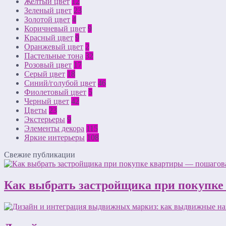
Желтый цвет
12
Зеленый цвет
23
Золотой цвет
4
Коричневый цвет
9
Красный цвет
9
Оранжевый цвет
2
Пастельные тона
32
Розовый цвет
17
Серый цвет
18
Синий/голубой цвет
46
Фиолетовый цвет
5
Черный цвет
42
Цветы
23
Экстерьеры
9
Элементы декора
115
Яркие интерьеры
108
Свежие публикации
Как выбрать застройщика при покупке