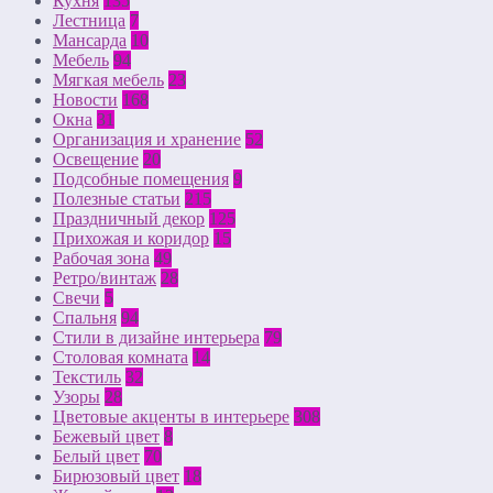
Кухня
135
Лестница
7
Мансарда
10
Мебель
94
Мягкая мебель
23
Новости
168
Окна
31
Организация и хранение
52
Освещение
20
Подсобные помещения
9
Полезные статьи
215
Праздничный декор
125
Прихожая и коридор
15
Рабочая зона
49
Ретро/винтаж
28
Свечи
5
Спальня
94
Стили в дизайне интерьера
79
Столовая комната
14
Текстиль
32
Узоры
28
Цветовые акценты в интерьере
308
Бежевый цвет
8
Белый цвет
70
Бирюзовый цвет
18