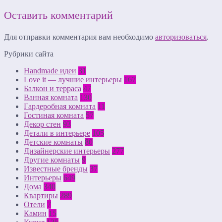
Оставить комментарий
Для отправки комментария вам необходимо
авторизоваться
.
Рубрики сайта
Handmade идеи
31
Love it — лучшие интерьеры
167
Балкон и терраса
47
Ванная комната
130
Гардеробная комната
11
Гостиная комната
57
Декор стен
93
Детали в интерьере
105
Детские комнаты
80
Дизайнерские интерьеры
277
Другие комнаты
9
Известные бренды
37
Интерьеры
649
Дома
340
Квартиры
289
Отели
7
Камин
15