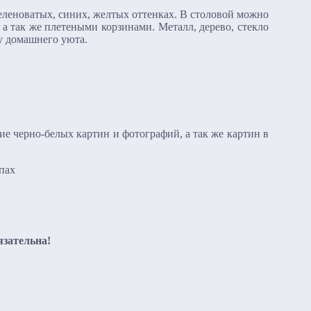
еленоватых, синих, желтых оттенках. В столовой можно
а так же плетеными корзинами. Металл, дерево, стекло
ту домашнего уюта.
е черно-белых картин и фотографий, а так же картин в
язательна!