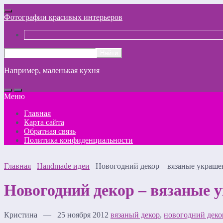
Фотографии красивых интерьеров
Например,
маленькая кухня
Меню
Главная
Карта сайта
Обратная связь
Политика конфиденциальности
Главная
Handmade идеи
Новогодний декор – вязаные украше
Новогодний декор – вязаные 
Кристина — 25 ноября 2012
вязаный декор
,
новогодний деко