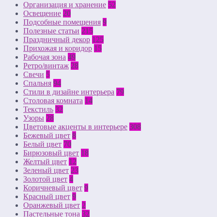
Организация и хранение
52
Освещение
20
Подсобные помещения
9
Полезные статьи
215
Праздничный декор
125
Прихожая и коридор
15
Рабочая зона
49
Ретро/винтаж
28
Свечи
5
Спальня
94
Стили в дизайне интерьера
79
Столовая комната
14
Текстиль
32
Узоры
28
Цветовые акценты в интерьере
308
Бежевый цвет
8
Белый цвет
70
Бирюзовый цвет
18
Желтый цвет
12
Зеленый цвет
23
Золотой цвет
4
Коричневый цвет
9
Красный цвет
9
Оранжевый цвет
2
Пастельные тона
32