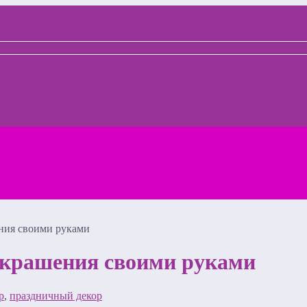
ния своими руками
украшения своими руками
р
,
праздничный декор