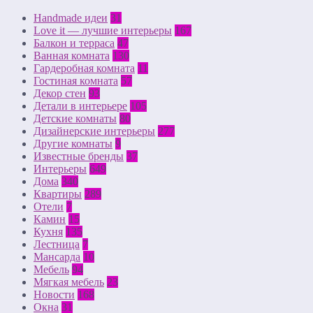
Handmade идеи
31
Love it — лучшие интерьеры
167
Балкон и терраса
47
Ванная комната
130
Гардеробная комната
11
Гостиная комната
57
Декор стен
93
Детали в интерьере
105
Детские комнаты
80
Дизайнерские интерьеры
277
Другие комнаты
9
Известные бренды
37
Интерьеры
649
Дома
340
Квартиры
289
Отели
7
Камин
15
Кухня
135
Лестница
7
Мансарда
10
Мебель
94
Мягкая мебель
23
Новости
168
Окна
31