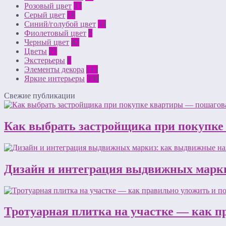
Розовый цвет
17
Серый цвет
18
Синий/голубой цвет
46
Фиолетовый цвет
5
Черный цвет
42
Цветы
23
Экстерьеры
9
Элементы декора
115
Яркие интерьеры
108
Свежие публикации
Как выбрать застройщика при покупке
Дизайн и интеграция выдвижных марки
Тротуарная плитка на участке — как п