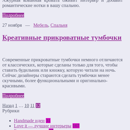
Ажурная кованная кровать оживит интерьер и добавит
романтические нотки в вашу спальню.
Подробнее
27 ноября —
Мебель
,
Спальня
Креативные прикроватные тумбочки
Современные прикроватные тумбочки немного отличаются
от классических, которые сделаны только для того, чтобы
ставить будильник или книжку, которую читали на ночь.
Сейчас дизайнеры стараются сделать тумбочки менее
скучными, более функциональными и оригинально-
красивыми.
Подробнее
Назад
1
…
10
11
12
Рубрики
Handmade идеи
31
Love it — лучшие интерьеры
167