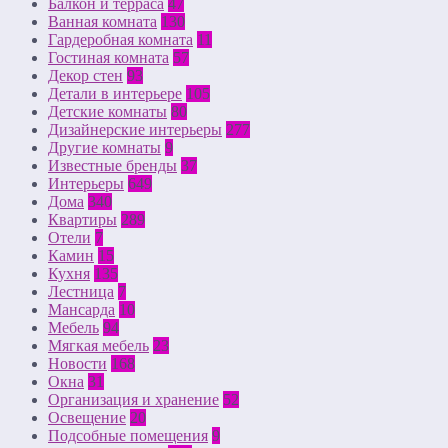
Балкон и терраса
47
Ванная комната
130
Гардеробная комната
11
Гостиная комната
57
Декор стен
93
Детали в интерьере
105
Детские комнаты
80
Дизайнерские интерьеры
277
Другие комнаты
9
Известные бренды
37
Интерьеры
649
Дома
340
Квартиры
289
Отели
7
Камин
15
Кухня
135
Лестница
7
Мансарда
10
Мебель
94
Мягкая мебель
23
Новости
168
Окна
31
Организация и хранение
52
Освещение
20
Подсобные помещения
9