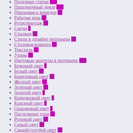
Полезные статьи
215
Праздничный декор
125
Прихожая и коридор
15
Рабочая зона
49
Ретро/винтаж
28
Свечи
5
Спальня
94
Стили в дизайне интерьера
79
Столовая комната
14
Текстиль
32
Узоры
28
Цветовые акценты в интерьере
308
Бежевый цвет
8
Белый цвет
70
Бирюзовый цвет
18
Желтый цвет
12
Зеленый цвет
23
Золотой цвет
4
Коричневый цвет
9
Красный цвет
9
Оранжевый цвет
2
Пастельные тона
32
Розовый цвет
17
Серый цвет
18
Синий/голубой цвет
46