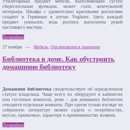
Утилитарный предмет мебели, выполняющий сугубо
сберегательные функции, может стать жемчужиной
интерьера. Шкафы с удивительно красивыми росписями
создают в Германии в ателье Voglauer. Здесь каждый
предмет уникален, ведь роспись выполнена рукой
настоящего мастера.
Подробнее
27 ноября —
Мебель
,
Организация и хранение
Библиотека в доме. Как обустроить
домашнюю библиотеку
Домашняя библиотека
свидетельствует об определенном
статусе владельца. Чаще всего их оборудуют в кабинетах
или гостиных комнатах, реже – для домашних библиотек
отводятся отдельные комнаты. При одном только взгляде на
собранную литературу можно судить о потребностях,
вкусах, привычках, характере и привязанностях хозяина.
Подробнее