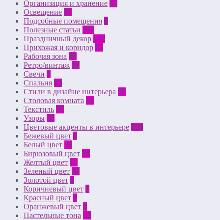
Организация и хранение
52
Освещение
20
Подсобные помещения
9
Полезные статьи
215
Праздничный декор
125
Прихожая и коридор
15
Рабочая зона
49
Ретро/винтаж
28
Свечи
5
Спальня
94
Стили в дизайне интерьера
79
Столовая комната
14
Текстиль
32
Узоры
28
Цветовые акценты в интерьере
308
Бежевый цвет
8
Белый цвет
70
Бирюзовый цвет
18
Желтый цвет
12
Зеленый цвет
23
Золотой цвет
4
Коричневый цвет
9
Красный цвет
9
Оранжевый цвет
2
Пастельные тона
32