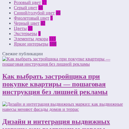
Розовый цвет
17
Серый цвет
18
Синий/голубой цвет
46
Фиолетовый цвет
5
Черный цвет
42
Цветы
23
Экстерьеры
9
Элементы декора
115
Яркие интерьеры
108
Свежие публикации
Как выбрать застройщика при
покупке квартиры — пошаговая
инструкция без лишней рекламы
Дизайн и интеграция выдвижных