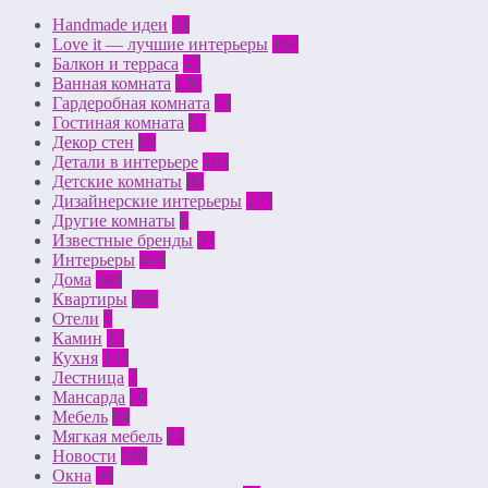
Handmade идеи
31
Love it — лучшие интерьеры
167
Балкон и терраса
47
Ванная комната
130
Гардеробная комната
11
Гостиная комната
57
Декор стен
93
Детали в интерьере
105
Детские комнаты
80
Дизайнерские интерьеры
277
Другие комнаты
9
Известные бренды
37
Интерьеры
649
Дома
340
Квартиры
289
Отели
7
Камин
15
Кухня
135
Лестница
7
Мансарда
10
Мебель
94
Мягкая мебель
23
Новости
168
Окна
31