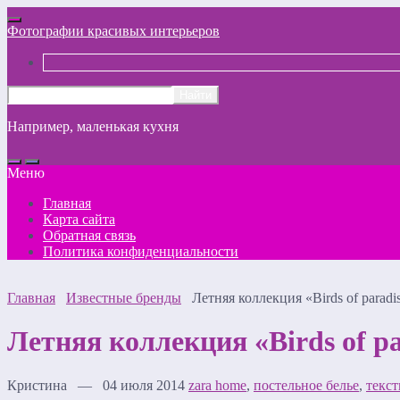
Фотографии красивых интерьеров
Например,
маленькая кухня
Меню
Главная
Карта сайта
Обратная связь
Политика конфиденциальности
Главная
Известные бренды
Летняя коллекция «Birds of par
Летняя коллекция «Birds of 
Кристина — 04 июля 2014
zara home
,
постельное белье
,
текст