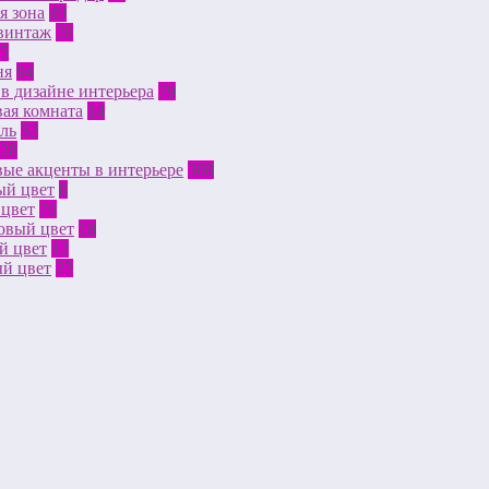
я зона
49
/винтаж
28
5
ня
94
в дизайне интерьера
79
ая комната
14
ль
32
28
ые акценты в интерьере
308
ый цвет
8
 цвет
70
овый цвет
18
й цвет
12
ый цвет
23