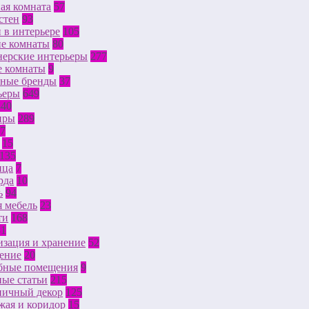
ая комната
57
стен
93
 в интерьере
105
ие комнаты
80
нерские интерьеры
277
е комнаты
9
тные бренды
37
ьеры
649
340
иры
289
7
15
135
ица
7
рда
10
ь
94
 мебель
23
ти
168
31
зация и хранение
52
ение
20
бные помещения
9
ые статьи
215
ничный декор
125
жая и коридор
15