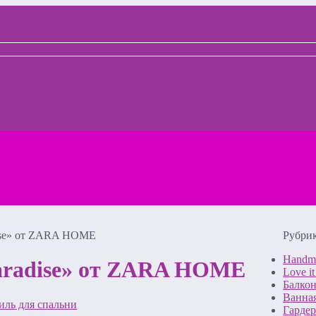
adise» от ZARA HOME
Рубрик
Handm
paradise» от ZARA HOME
Love i
Балкон
Ванная
иль для спальни
Гардер