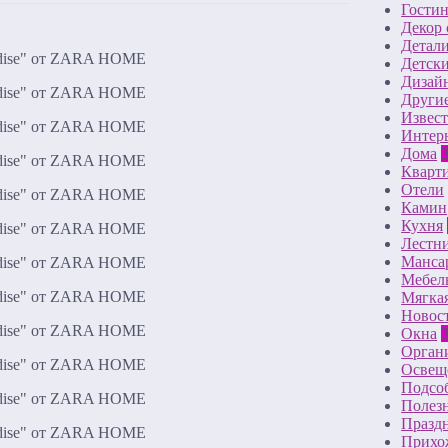
Гостин
Декор 
Детали
Детск
Дизай
Други
Извес
Интер
Дома
Кварт
Отели
Камин
Кухня
Лестн
Манса
Мебел
Мягкая
Новос
Окна
Органи
Освещ
Подсо
Полезн
Празд
Прихо