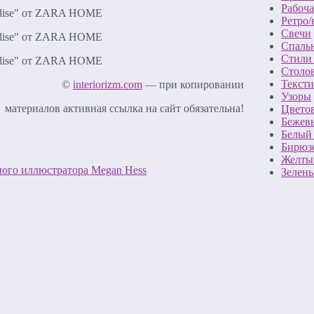
Рабоча
Ретро
Свечи
Спаль
Стили 
Столов
Тексти
©
interiorizm.com
— при копировании
Узоры
материалов активная ссылка на сайт обязательна!
Цветов
Бежев
Белый
Бирюз
Желты
ного иллюстратора Megan Hess
Зелен