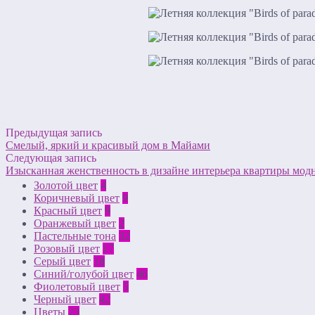
Предыдущая запись
Смелый, яркий и красивый дом в Майами
Следующая запись
Изысканная женственность в дизайне интерьера квартиры мод
Золотой цвет
4
Коричневый цвет
9
Красный цвет
9
Оранжевый цвет
2
Пастельные тона
32
Розовый цвет
17
Серый цвет
18
Синий/голубой цвет
46
Фиолетовый цвет
5
Черный цвет
42
Цветы
23