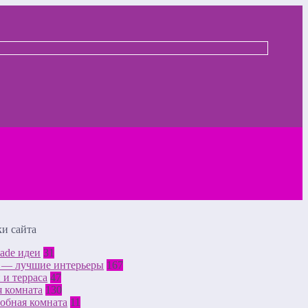
и сайта
ade идеи
31
t — лучшие интерьеры
167
 и терраса
47
 комната
130
обная комната
11